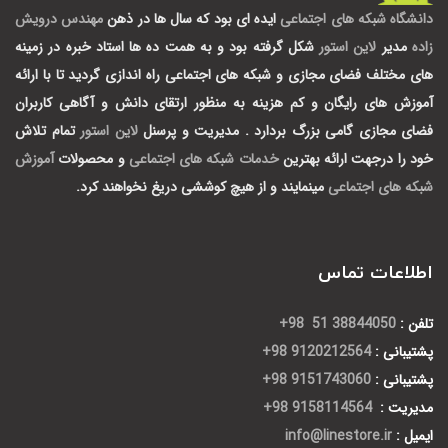
دانشگاه شبکه های اجتماعی
ایده ای بود که سال ها در ذهن
مهندس درویش
زاده
مدیر
لاین استور
شکل گرفته بود و به همت ده ها استاد خبره در زمینه
های مختلف فضای مجازی و شبکه های اجتماعی راه اندازی گردید تا با ارائه
آموزش های رایگان و کم هزینه به منظور ارتقای دانش و آگاهی کاربران
فضای مجازی گامی بزرگ بردارد .
مدیریت و پرسنل
لاین استور
تمام تلاش
خود را درجهت ارائه بهترین
خدمات شبکه های اجتماعی
و محصولات
آموزش
شبکه های اجتماعی
مینمایند و از هیچ کوششی دریغ نخواهند کرد.
اطلاعات تماس
تلفن :
38844050 51 98+
پشتیبانی :
9120212564 98+
پشتیبانی :
9151743060 98+
مدیریت :
9158114564 98+
ایمیل :
info@linestore.ir