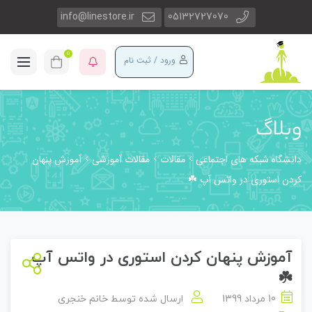
info@linestore.ir
05132727070
0
ورود / ثبت نام
وبلاگ
دانشگاه شبکه های اجتماعی
مقالات
مقالات آموزشی
آموزش پنهان
کردن استوری در واتس آپ ☘️
آموزش پنهان کردن استوری در واتس آپ
☘️
10 مرداد 1399
ارسال شده توسط
خانم خنجری