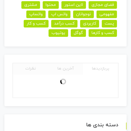
فضای مجازی
لاین استور
محتوا
مشتری
مفهومی
نوجوانان
واتس اپ
واتساپ
پست
کاربردی
کسب درآمد
کسب و کار
کسب و کارها
گوگل
یوتیوب
پربازدیدها
آخرین ها
نظرات
دسته بندی ها