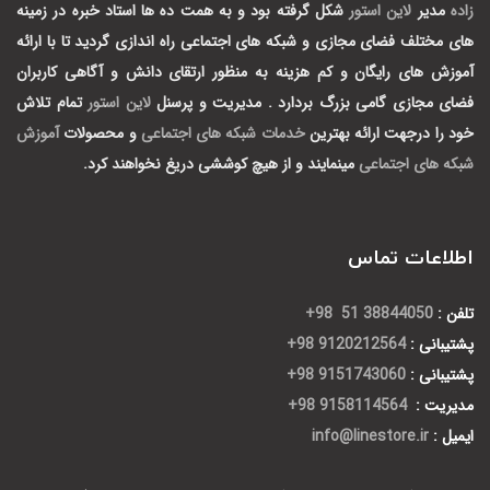
زاده
مدیر
لاین استور
شکل گرفته بود و به همت ده ها استاد خبره در زمینه
های مختلف فضای مجازی و شبکه های اجتماعی راه اندازی گردید تا با ارائه
آموزش های رایگان و کم هزینه به منظور ارتقای دانش و آگاهی کاربران
فضای مجازی گامی بزرگ بردارد .
مدیریت و پرسنل
لاین استور
تمام تلاش
خود را درجهت ارائه بهترین
خدمات شبکه های اجتماعی
و محصولات
آموزش
شبکه های اجتماعی
مینمایند و از هیچ کوششی دریغ نخواهند کرد.
اطلاعات تماس
تلفن :
38844050 51 98+
پشتیبانی :
9120212564 98+
پشتیبانی :
9151743060 98+
مدیریت :
9158114564 98+
ایمیل :
info@linestore.ir