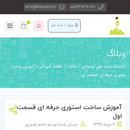
info@linestore.ir
05132727070
0
ورود / ثبت نام
وبلاگ
دانشگاه شبکه های اجتماعی
مقالات
مقالات آموزشی
آموزش ساخت
استوری حرفه ای قسمت اول
آموزش ساخت استوری حرفه ای قسمت
اول
11 مرداد 1399
ارسال شده توسط
خانم خنجری