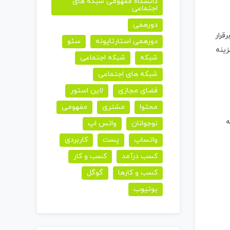
دانشگاه مفهومی شبکه های
اجتماعی
دورهمی
قرار
دورهمی استارتاپونه
سئو
زینه
شبکه
شبکه اجتماعی
شبکه های اجتماعی
فضای مجازی
لاین استور
محتوا
مشتری
مفهومی
ه
نوجوانان
واتس اپ
واتساپ
پست
کاربردی
کسب درآمد
کسب و کار
کسب و کارها
گوگل
یوتیوب