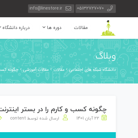
info@linestore.ir
05132727070
مقالات
دوره ها
درباره دانشگاه
وبلاگ
دانشگاه شبکه های اجتماعی
مقالات
مقالات آموزشی
چگونه کسب و
چگونه کسب و کارم را در بستر اینترنت
22 آبان 1401
ارسال شده توسط
content