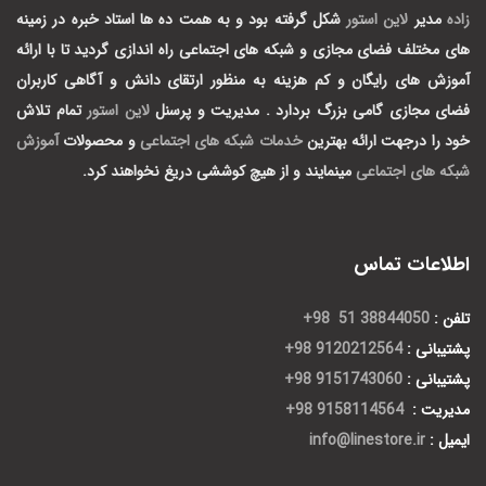
زاده
مدیر
لاین استور
شکل گرفته بود و به همت ده ها استاد خبره در زمینه
های مختلف فضای مجازی و شبکه های اجتماعی راه اندازی گردید تا با ارائه
آموزش های رایگان و کم هزینه به منظور ارتقای دانش و آگاهی کاربران
فضای مجازی گامی بزرگ بردارد .
مدیریت و پرسنل
لاین استور
تمام تلاش
خود را درجهت ارائه بهترین
خدمات شبکه های اجتماعی
و محصولات
آموزش
شبکه های اجتماعی
مینمایند و از هیچ کوششی دریغ نخواهند کرد.
اطلاعات تماس
تلفن :
38844050 51 98+
پشتیبانی :
9120212564 98+
پشتیبانی :
9151743060 98+
مدیریت :
9158114564 98+
ایمیل :
info@linestore.ir