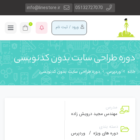
info@linestore.ir
05132727070
0
ورود / ثبت نام
دوره طراحی سایت بدون کدنویسی
خانه
وردپرس
دوره طراحی سایت بدون کدنویسی
مدرس
مهندس مجید درویش زاده
دسته بندی
دوره های ویژه
/
وردپرس