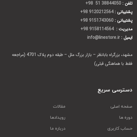
تلفن :
38844050 51 98+
پشتیبانی :
9120212564 98+
پشتیبانی :
9151743060 98+
مدیریت :
9158114564 98+
ایمیل :
info@linestore.ir
مشهد، بزرگراه بابانظر – بازار بزرگ ملل – طبقه دوم پلاک 4701 (مراجعه
فقط با هماهنگی قبلی)
دسترسی سریع
صفحه اصلی
مقالات
دوره ها
رویدادها
حساب کاربری
درباره ما