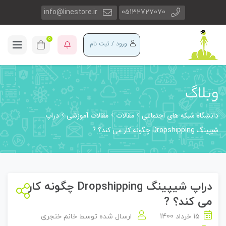
info@linestore.ir
05132727070
0
ورود / ثبت نام
وبلاگ
دانشگاه شبکه های اجتماعی
مقالات
مقالات آموزشی
دراپ
شیپینگ Dropshipping چگونه کار می کند؟ ?
دراپ شیپینگ Dropshipping چگونه کار
می کند؟ ?
15 خرداد 1400
ارسال شده توسط
خانم خنجری