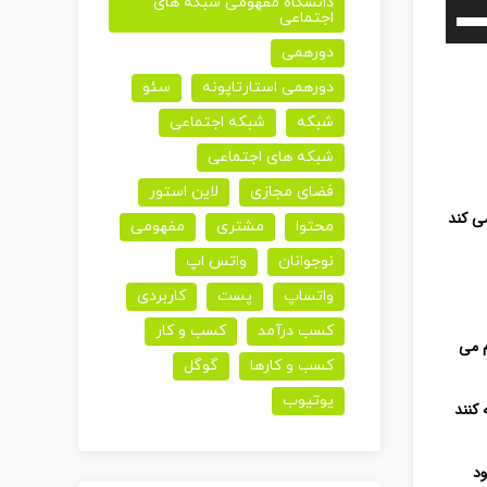
دانشگاه مفهومی شبکه های
برای
اجتماعی
افزایش
دورهمی
یا
دورهمی استارتاپونه
سئو
کاهش
شبکه
شبکه اجتماعی
صدا
شبکه های اجتماعی
از
فضای مجازی
لاین استور
کلیدهای
ی کند
محتوا
مشتری
مفهومی
بالا
و
نوجوانان
واتس اپ
پایین
واتساپ
پست
کاربردی
استفاده
کسب درآمد
کسب و کار
م می
کنید.
کسب و کارها
گوگل
یوتیوب
 کنند
ود