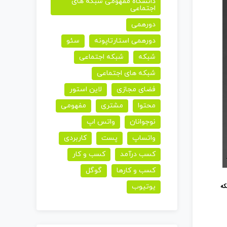
دانشگاه مفهومی شبکه های
اجتماعی
دورهمی
دورهمی استارتاپونه
سئو
شبکه
شبکه اجتماعی
شبکه های اجتماعی
فضای مجازی
لاین استور
محتوا
مشتری
مفهومی
نوجوانان
واتس اپ
واتساپ
پست
کاربردی
کسب درآمد
کسب و کار
کسب و کارها
گوگل
که
یوتیوب