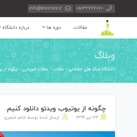
info@linestore.ir
05132727070
مقالات
دوره ها
درباره دانشگاه
وبلاگ
دانشگاه شبکه های اجتماعی
مقالات
مقالات آموزشی
چگونه از یو
چگونه از یوتیوب ویدئو دانلود کنیم
23 تیر 1399
ارسال شده توسط
خانم خنجری