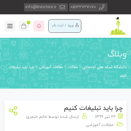
info@linestore.ir
05132727070
0
ورود / ثبت نام
وبلاگ
دانشگاه شبکه های اجتماعی
مقالات
مقالات آموزشی
چرا باید تبلیغات
کنیم
چرا باید تبلیغات کنیم
22 تیر 1399
ارسال شده توسط
خانم خنجری
مقالات آموزشی