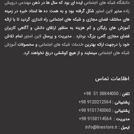
دانشگاه شبکه های اجتماعی
ایده ای بود که سال ها در ذهن
مهندس درویش
زاده
مدیر
لاین استور
شکل گرفته بود و به همت ده ها استاد خبره در زمینه
های مختلف فضای مجازی و شبکه های اجتماعی راه اندازی گردید تا با ارائه
آموزش های رایگان و کم هزینه به منظور ارتقای دانش و آگاهی کاربران
فضای مجازی گامی بزرگ بردارد .
مدیریت و پرسنل
لاین استور
تمام تلاش
خود را درجهت ارائه بهترین
خدمات شبکه های اجتماعی
و محصولات
آموزش
شبکه های اجتماعی
مینمایند و از هیچ کوششی دریغ نخواهند کرد.
اطلاعات تماس
تلفن :
38844050 51 98+
پشتیبانی :
9120212564 98+
پشتیبانی :
9151743060 98+
مدیریت :
9158114564 98+
ایمیل :
info@linestore.ir