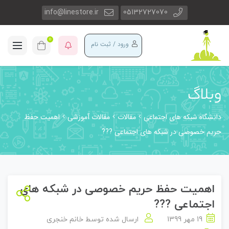
info@linestore.ir
05132727070
0
ورود / ثبت نام
وبلاگ
دانشگاه شبکه های اجتماعی
مقالات
مقالات آموزشی
اهمیت حفظ
حریم خصوصی در شبکه های اجتماعی ?‍?‍?
اهمیت حفظ حریم خصوصی در شبکه های
اجتماعی ?‍?‍?
19 مهر 1399
ارسال شده توسط
خانم خنجری