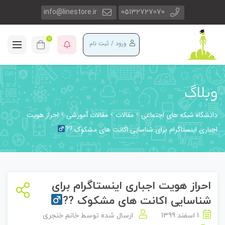
info@linestore.ir
05132727070
0
ورود / ثبت نام
وبلاگ
دانشگاه شبکه های اجتماعی
مقالات
مقالات آموزشی
احراز هویت
اجباری اینستاگرام برای شناسایی اکانت های مشکوک ??‍
احراز هویت اجباری اینستاگرام برای
شناسایی اکانت های مشکوک ??‍
1 اسفند 1399
ارسال شده توسط
خانم خنجری