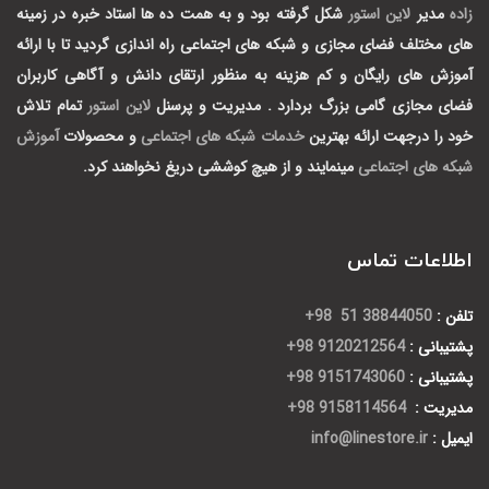
زاده
مدیر
لاین استور
شکل گرفته بود و به همت ده ها استاد خبره در زمینه
های مختلف فضای مجازی و شبکه های اجتماعی راه اندازی گردید تا با ارائه
آموزش های رایگان و کم هزینه به منظور ارتقای دانش و آگاهی کاربران
فضای مجازی گامی بزرگ بردارد .
مدیریت و پرسنل
لاین استور
تمام تلاش
خود را درجهت ارائه بهترین
خدمات شبکه های اجتماعی
و محصولات
آموزش
شبکه های اجتماعی
مینمایند و از هیچ کوششی دریغ نخواهند کرد.
اطلاعات تماس
تلفن :
38844050 51 98+
پشتیبانی :
9120212564 98+
پشتیبانی :
9151743060 98+
مدیریت :
9158114564 98+
ایمیل :
info@linestore.ir