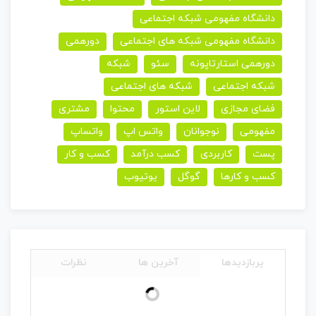
دانشگاه مفهومی شبکه اجتماعی
دانشگاه مفهومی شبکه های اجتماعی
دورهمی
دورهمی استارتاپونه
سئو
شبکه
شبکه اجتماعی
شبکه های اجتماعی
فضای مجازی
لاین استور
محتوا
مشتری
مفهومی
نوجوانان
واتس اپ
واتساپ
پست
کاربردی
کسب درآمد
کسب و کار
کسب و کارها
گوگل
یوتیوب
پربازدیدها
آخرین ها
نظرات