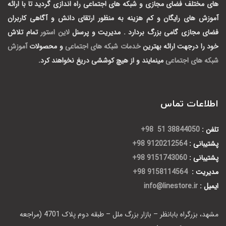
های مختلف فضای مجازی و شبکه های اجتماعی راه اندازی گردید تا با ارائه
آموزش های رایگان و کم هزینه به منظور ارتقای دانش و آگاهی کاربران
فضای مجازی گامی بزرگ بردارد .
مدیریت و پرسنل
لاین استور
تمام تلاش
خود را درجهت ارائه بهترین
خدمات شبکه های اجتماعی
و محصولات
آموزش
شبکه های اجتماعی
مینمایند و از هیچ کوششی دریغ نخواهند کرد.
اطلاعات تماس
تلفن :
38844050 51 98+
پشتیبانی :
9120212564 98+
پشتیبانی :
9151743060 98+
مدیریت :
9158114564 98+
ایمیل :
info@linestore.ir
مشهد، بزرگراه بابانظر – بازار بزرگ ملل – طبقه دوم پلاک 4701 (مراجعه