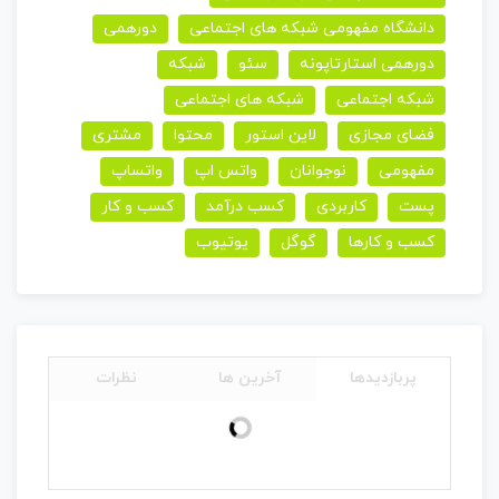
دانشگاه مفهومی شبکه های اجتماعی
دورهمی
دورهمی استارتاپونه
سئو
شبکه
شبکه اجتماعی
شبکه های اجتماعی
فضای مجازی
لاین استور
محتوا
مشتری
مفهومی
نوجوانان
واتس اپ
واتساپ
پست
کاربردی
کسب درآمد
کسب و کار
کسب و کارها
گوگل
یوتیوب
پربازدیدها
آخرین ها
نظرات