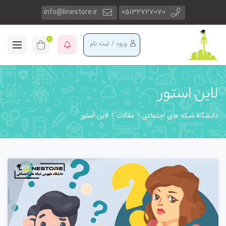
info@linestore.ir
05132727070
0
ورود / ثبت نام
لاین استور
دانشگاه شبکه های اجتماعی
مقالات
لاین استور