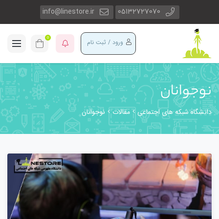
info@linestore.ir
05132727070
0
ورود / ثبت نام
نوجوانان
دانشگاه شبکه های اجتماعی
مقالات
نوجوانان