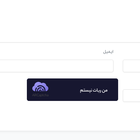
ایمیل
من ربات نیستم
ARCaptcha