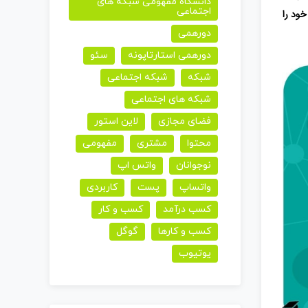
دانشگاه مفهومی شبکه های
اجتماعی
خود را
دورهمی
دورهمی استارتاپونه
سئو
شبکه
شبکه اجتماعی
شبکه های اجتماعی
فضای مجازی
لاین استور
محتوا
مشتری
مفهومی
نوجوانان
واتس اپ
واتساپ
پست
کاربردی
کسب درآمد
کسب و کار
کسب و کارها
گوگل
یوتیوب