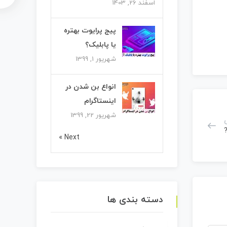
اسفند 26, 1403
پیج پرایوت بهتره
یا پابلیک؟
شهریور 1, 1399
انواع بن شدن در
اینستاگرام
شهریور 22, 1399
Next »
دسته بندی ها