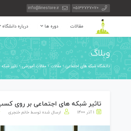
info@linestore.ir
05132727070
مقالات
دوره ها
درباره دانشگاه
وبلاگ
دانشگاه شبکه های اجتماعی
مقالات
مقالات آموزشی
تاثیر شبکه 
تاثیر شبکه های اجتماعی بر روی کسب و
1 آذر 1400
ارسال شده توسط
خانم خنجری