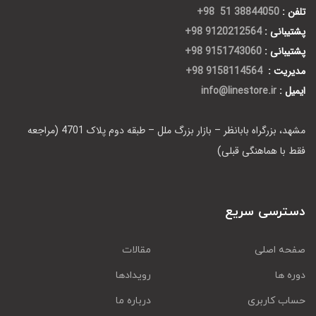
تلفن :
38844050 51 98+
پشتیبانی :
9120212564 98+
پشتیبانی :
9151743060 98+
مدیریت :
9158114564 98+
ایمیل :
info@linestore.ir
مشهد، بزرگراه بابانظر – بازار بزرگ ملل – طبقه دوم پلاک 4701 (مراجعه
فقط با هماهنگی قبلی)
دسترسی سریع
صفحه اصلی
مقالات
دوره ها
رویدادها
حساب کاربری
درباره ما