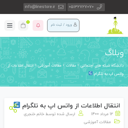
info@linestore.ir
05132727070
0
ورود / ثبت نام
وبلاگ
دانشگاه شبکه های اجتماعی
مقالات
مقالات آموزشی
انتقال اطلاعات از
واتس اپ به تلگرام
انتقال اطلاعات از واتس اپ به تلگرام
12 مرداد 1400
ارسال شده توسط
خانم خنجری
مقالات آموزشی