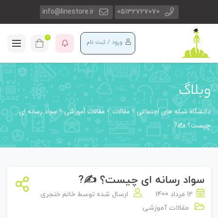
info@linestore.ir
05132727070
0
ورود / ثبت نام
وبلاگ
دانشگاه شبکه های اجتماعی
مقالات
مقالات آموزشی
سواد رسانه ای
چیست؟ ✍?
سواد رسانه ای چیست؟ ✍?
12 مرداد 1400
ارسال شده توسط
خانم خنجری
مقالات آموزشی