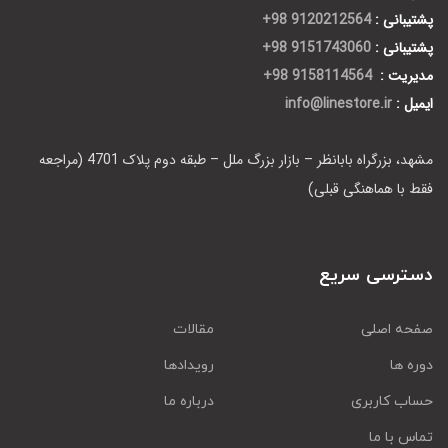
پشتیبانی :
9120212564 98+
پشتیبانی :
9151743060 98+
مدیریت :
9158114564 98+
ایمیل :
info@linestore.ir
مشهد، بزرگراه بابانظر – بازار بزرگ ملل – طبقه دوم پلاک 4701 (مراجعه
فقط با هماهنگی قبلی)
دسترسی سریع
صفحه اصلی
مقالات
دوره ها
رویدادها
حساب کاربری
درباره ما
تماس با ما