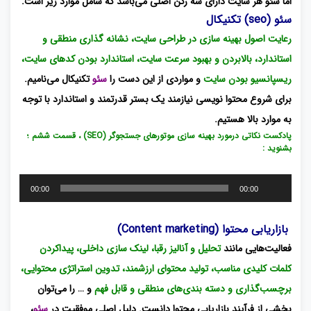
اما سئو هر سایت دارای سه رکن اصلی می‌باشد که شامل موارد زیر است:
سئو (seo) تکنیکال
رعایت اصول بهینه سازی در طراحی سایت، نشانه گذاری منطقی و
استاندارد، بالابردن و بهبود سرعت سایت، استاندارد بودن کدهای سایت،
ریسپانسیو بودن سایت
و مواردی از این دست را
سئو
تکنیکال می‌نامیم.
برای شروع محتوا نویسی نیازمند یک بستر قدرتمند و استاندارد با توجه
به موارد بالا هستیم.
پادکست نکاتی درمورد بهینه سازی موتورهای جستجوگر (SEO) ، قسمت ششم ؛
بشنوید :
پخش‌کننده
00:00
00:00
صوت
بازاریابی محتوا (Content marketing)
فعالیت‌هایی مانند
تحلیل و آنالیز رقبا، لینک سازی داخلی، پیداکردن
کلمات کلیدی مناسب، تولید محتوای ارزشمند، تدوین استراتژی محتوایی،
برچسب‌گذاری و دسته بندی‌های منطقی و قابل فهم
و … را می‌توان
بخشی از فرآیند بازاریابی محتوا دانست. دلیل اصلی موفقیت در
سئو
،