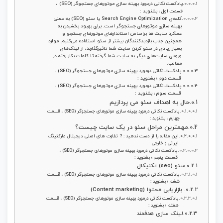
پادکست نکاتی درمورد بهینه سازی موتورهای جستجوگر (SEO) ،
قسمت اول ؛ بشنوید :
کلمه‌ی Search Engine Optimization یا سئو (SEO) به معنی
بهینه سازی موتورهای جستجوگر است. برای بهبود بخشیدن به
عملکرد سایت ها براساس استاندارهای موتورهای جستجو و
همچنین جذب بازدیدکنندگان بیشتر از سئو استفاده می‌کنیم. موارد
بسیار زیادی در سئو کردن سایت شما تاثیرگذارند، از لینک‌های
ورودی سایت‌های دیگر به سایت شما گرفته تا کلمات بکار رفته در
مطالب.
پادکست نکاتی درمورد بهینه سازی موتورهای جستجوگر (SEO) ،
قسمت دوم ؛ بشنوید :
پادکست نکاتی درمورد بهینه سازی موتورهای جستجوگر (SEO) ،
قسمت سوم ؛ بشنوید :
حال به اهداف سئو می پردازیم
پادکست نکاتی درمورد بهینه سازی موتورهای جستجوگر (SEO) ، قسمت
چهارم ؛ بشنوید :
مهمترین مراحل سئو در یک سایت چیست؟
این مقاله را از دست ندهید : ? تفاوت های اصلی دیجیتال مارکتینگ
ایرانی و خارجی
پادکست نکاتی درمورد بهینه سازی موتورهای جستجوگر (SEO) ،
قسمت پنجم ؛ بشنوید :
سئو (seo) تکنیکال
پادکست نکاتی درمورد بهینه سازی موتورهای جستجوگر (SEO) ، قسمت
ششم ؛ بشنوید :
بازاریابی محتوا (Content marketing)
پادکست نکاتی درمورد بهینه سازی موتورهای جستجوگر (SEO) ، قسمت
هفتم ؛ بشنوید :
لینک سازی هدفمند