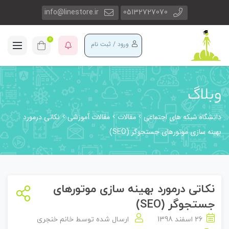
info@linestore.ir
05132727070
0
ورود / ثبت نام
وبلاگ
دانشگاه شبکه های اجتماعی
مقالات
مقالات آموزشی
نکاتی درمورد
بهینه سازی موتورهای جستجوگر (SEO)
نکاتی درمورد بهینه سازی موتورهای
جستجوگر (SEO)
26 اسفند 1398
ارسال شده توسط
خانم خنجری