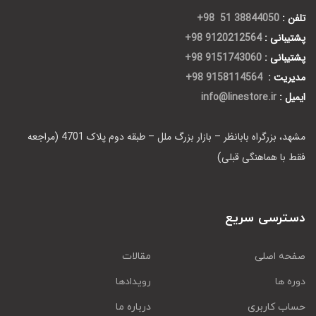
تلفن :
38844050 51 98+
پشتیبانی :
9120212564 98+
پشتیبانی :
9151743060 98+
مدیریت :
9158114564 98+
ایمیل :
info@linestore.ir
مشهد، بزرگراه بابانظر – بازار بزرگ ملل – طبقه دوم پلاک 4701 (مراجعه
فقط با هماهنگی قبلی)
دسترسی سریع
صفحه اصلی
مقالات
دوره ها
رویدادها
حساب کاربری
درباره ما