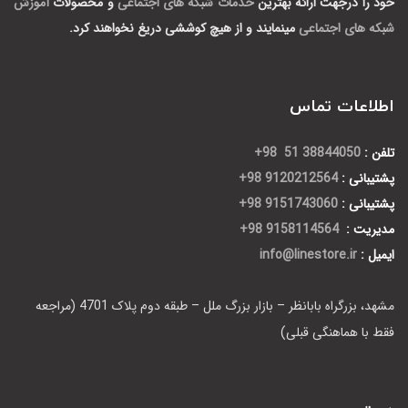
خود را درجهت ارائه بهترین
خدمات شبکه های اجتماعی
و محصولات
آموزش
شبکه های اجتماعی
مینمایند و از هیچ کوششی دریغ نخواهند کرد.
اطلاعات تماس
تلفن :
38844050 51 98+
پشتیبانی :
9120212564 98+
پشتیبانی :
9151743060 98+
مدیریت :
9158114564 98+
ایمیل :
info@linestore.ir
مشهد، بزرگراه بابانظر – بازار بزرگ ملل – طبقه دوم پلاک 4701 (مراجعه
فقط با هماهنگی قبلی)