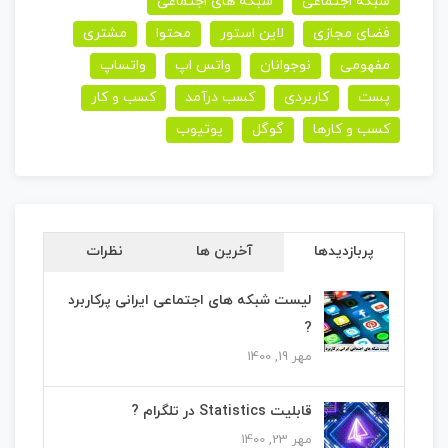
شبکه اجتماعی
شبکه های اجتماعی
فضای مجازی
لاین استور
محتوا
مشتری
مفهومی
نوجوانان
واتس اپ
واتساپ
پست
کاربردی
کسب درآمد
کسب و کار
کسب و کارها
گوگل
یوتیوب
پربازدیدها
آخرین ها
نظرات
لیست شبکه های اجتماعی ایرانی پرکاربرد
?
مهر 19, 1400
قابلیت Statistics در تلگرام ?
مهر 23, 1400