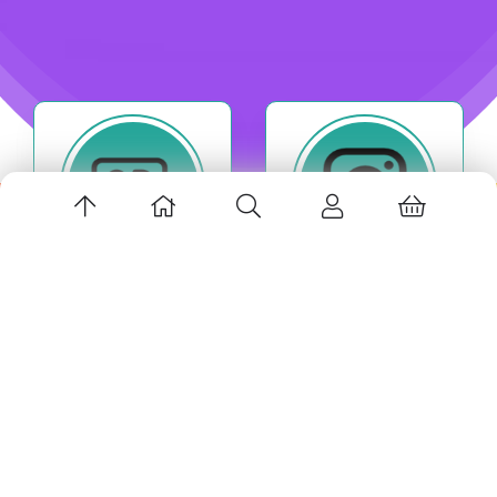
اپلیکیشن لاین استور
اینستاگرام
تبلیغات
[4 محصول]
[7 دوره]