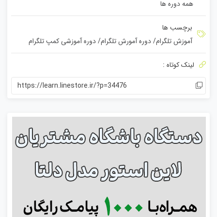
همه دوره ها
ن
ا
م
برچسب ها
ت
آموزش تلگرام
/
دوره آمورش تلگرام
/
دوره آموزشی کمپ تلگرام
ی
ا
لینک کوتاه :
ز
0
https://learn.linestore.ir/?p=34476
ر
ا
ی