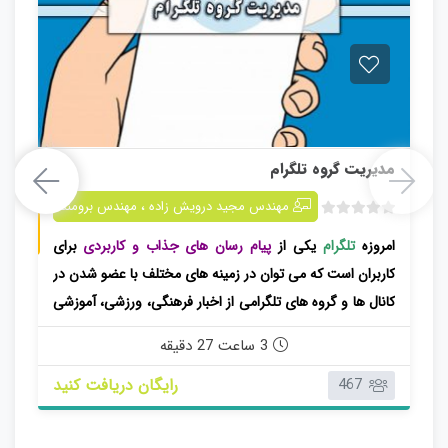
مدیریت گروه تلگرام
مدیریت گروه تلگرام
،
مهندس مجید درویش زاده
مهندس برومند
ب
امروزه
تلگرام
یکی از
پیام رسان های جذاب و کاربردی
برای
د
و
کاربران است که می توان در زمینه های مختلف با عضو شدن در
ن
کانال ها و گروه های تلگرامی از اخبار فرهنگی، ورزشی، آموزشی
ا
و… بهره برد.
م
3 ساعت 27 دقیقه
ت
ی
رایگان دریافت کنید
467
ا
ز
0