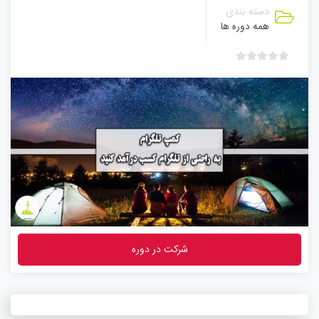
دسته بندی
همه دوره ها
ب
د
و
ن
ا
م
ت
ی
ا
ز
0
ر
شرکت در دوره
ا
ی