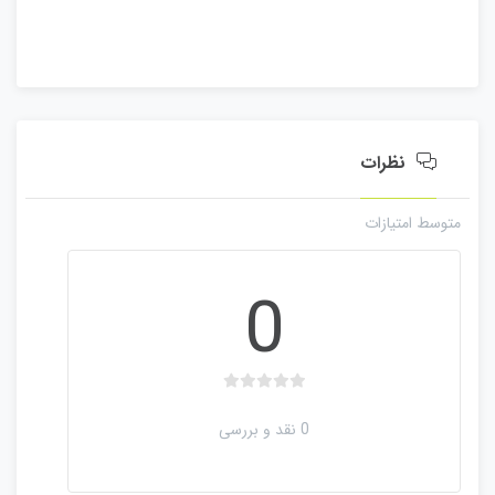
ر
ا
ی
نظرات
متوسط امتیازات
0
ب
د
0 نقد و بررسی
و
ن