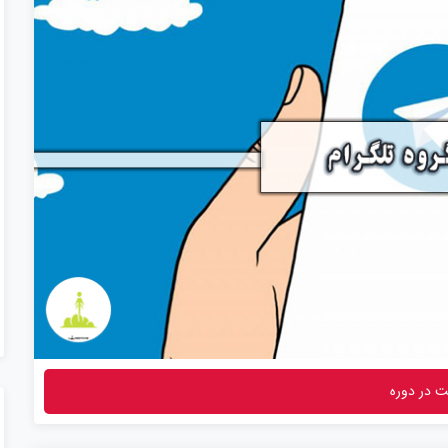
ا
م
ت
ی
ا
ز
0
ر
ا
ی
 در دوره