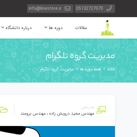
info@linestore.ir
05132727070
مقالات
دوره ها
درباره دانشگاه
مدیریت گروه تلگرام
خانه
همه دوره ها
مدیریت گروه تلگرام
مدرسان
مهندس مجید درویش زاده
،
مهندس برومند