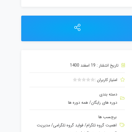
تاریخ انتشار : 19 اسفند 1400
امتیاز کاربران :
ب
د
دسته بندی
و
دوره های رایگان
/
همه دوره ها
ن
ا
م
برچسب ها
ت
اهمیت گروه تلگرام
/
فواید گروه تلگرامی
/
مدیریت
ی