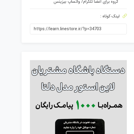
گروه برای اعضا تلگرام
/
واتساپ بیزینس
ا
ز
0
لینک کوتاه :
ر
ا
https://learn.linestore.ir/?p=34703
ی