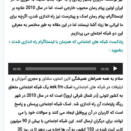
ایران اولین پیام رسان محبوب خارجی است. اما در سال 2010 علاوه بر
اینستاگرام، پیام رسان اسک و پینترست نیز راه اندازی شدن، اگرچه برای
ما ایرانی ها زیاد آشنا نیستند اما در این مقاله به طور مختصر به معرفی
این دو شبکه اجتمای می پردازیم.
پادکست شبکه های اجتماعی که همزمان با اینستاگرام راه اندازی شدند ؛
بشنوید :
پخش‌کننده
00:00
00:00
صوت
سلام به همه همراهان همیشگی
لاین استور
،
مشاور
و مجری
آموزش
و
تبلیغات
در
شبکه های اجتماعی
؛ اسک ask.fm یک شبکه اجتماعی متعلق
به کشور لتونی (در شمال شرقی اروپا) است که در سال 2010 در شهر
ریگا، پایتخت آن راه اندازی شد. اسک شبکه اجتماعی پرسش و پاسخ
است که کاربران در آن پروفایل ایجاد می کنند و سوالات خود را می
توانند برای دیگران ارسال کنند. این شبکه اجتماعی با بیش از 90 میلیون
کاربر ثبت شده در 150 کشور، به آن ها اجازه می دهد تا در روز 35