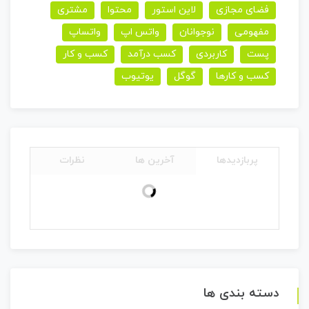
فضای مجازی
لاین استور
محتوا
مشتری
مفهومی
نوجوانان
واتس اپ
واتساپ
پست
کاربردی
کسب درآمد
کسب و کار
کسب و کارها
گوگل
یوتیوب
پربازدیدها
آخرین ها
نظرات
دسته بندی ها