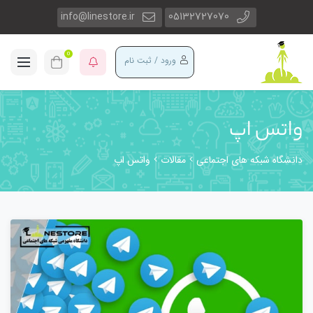
info@linestore.ir
05132727070
0
ورود / ثبت نام
واتس اپ
دانشگاه شبکه های اجتماعی
مقالات
واتس اپ